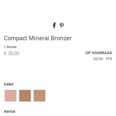
Ga
naar
het
begin
Compact Mineral Bronzer
van
de
1
Review
afbeeldingen-
€ 36,00
OP VOORRAAD
gallerij
SKU
PFB
Color
Aantal