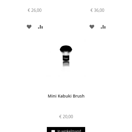
€ 26,00
€ 36,00
VOEG
TOEVOEGEN
VOEG
TOEVOEGE
TOE
OM
TOE
OM
AAN
TE
AAN
TE
VERLANGLIJST
VERGELIJKEN
VERLANGLIJST
VERGELIJKE
Mini Kabuki Brush
€ 20,00
In winkelmand