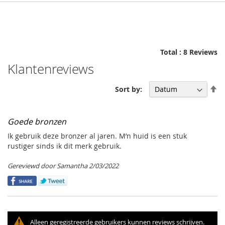
Total : 8 Reviews
Klantenreviews
Se
Sort by:
De
Di
Goede bronzen
Ik gebruik deze bronzer al jaren. M’n huid is een stuk
rustiger sinds ik dit merk gebruik.
Gepost
Gereviewd door
Samantha
2/03/2022
op
Alleen geregistreerde gebruikers kunnen reviews schrijven.