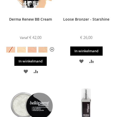
Derma Renew BB Cream
Loose Bronzer - Starshine
€ 42,00
€ 26,00
Vanaf
In winkelmand
VOEG
TOEVOEGE
In winkelmand
TOE
OM
VOEG
TOEVOEGEN
AAN
TE
TOE
OM
VERLANGLIJST
VERGELIJKE
AAN
TE
VERLANGLIJST
VERGELIJKEN