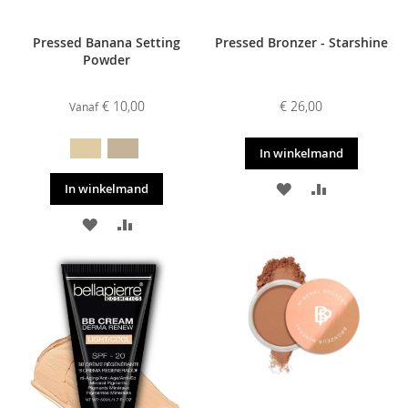
Pressed Banana Setting
Pressed Bronzer - Starshine
Powder
€ 10,00
€ 26,00
Vanaf
In winkelmand
VOEG
TOEVOEGE
In winkelmand
TOE
OM
VOEG
TOEVOEGEN
AAN
TE
TOE
OM
VERLANGLIJST
VERGELIJKE
AAN
TE
VERLANGLIJST
VERGELIJKEN