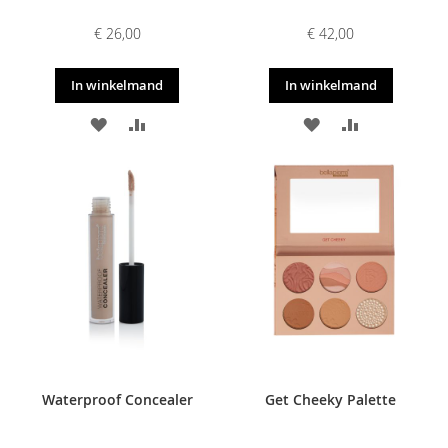
€ 26,00
€ 42,00
In winkelmand
In winkelmand
VOEG
TOEVOEGEN
VOEG
TOEVOEGE
TOE
OM
TOE
OM
AAN
TE
AAN
TE
VERLANGLIJST
VERGELIJKEN
VERLANGLIJST
VERGELIJKE
Waterproof Concealer
Get Cheeky Palette