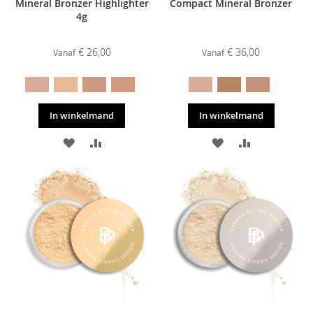
Mineral Bronzer Highlighter
Compact Mineral Bronzer
4g
€ 26,00
€ 36,00
Vanaf
Vanaf
In winkelmand
In winkelmand
VOEG
TOEVOEGEN
VOEG
TOEVOEGE
TOE
OM
TOE
OM
AAN
TE
AAN
TE
VERLANGLIJST
VERGELIJKEN
VERLANGLIJST
VERGELIJKE