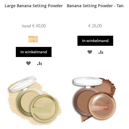
Large Banana Setting Powder
Banana Setting Powder - Tan
€ 40,00
€ 26,00
Vanaf
In winkelmand
VOEG
TOEVOEGE
In winkelmand
TOE
OM
VOEG
TOEVOEGEN
AAN
TE
TOE
OM
VERLANGLIJST
VERGELIJKE
AAN
TE
VERLANGLIJST
VERGELIJKEN