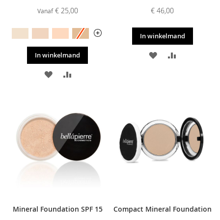
€ 25,00
€ 46,00
Vanaf
In winkelmand
VOEG
TOEVOEGE
In winkelmand
TOE
OM
VOEG
TOEVOEGEN
AAN
TE
TOE
OM
VERLANGLIJST
VERGELIJKE
AAN
TE
VERLANGLIJST
VERGELIJKEN
Mineral Foundation SPF 15
Compact Mineral Foundation