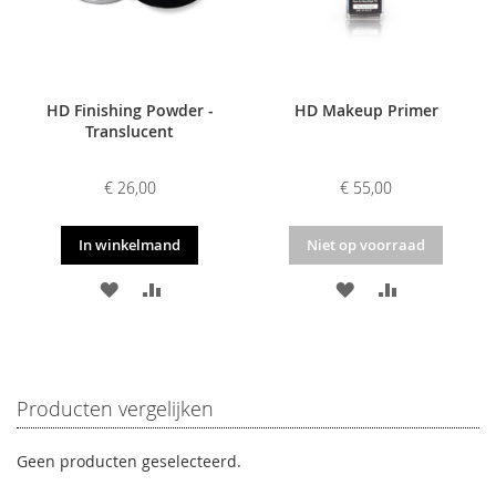
HD Finishing Powder -
HD Makeup Primer
Translucent
€ 26,00
€ 55,00
In winkelmand
Niet op voorraad
VOEG
TOEVOEGEN
VOEG
TOEVOEGE
TOE
OM
TOE
OM
AAN
TE
AAN
TE
VERLANGLIJST
VERGELIJKEN
VERLANGLIJST
VERGELIJKE
Producten vergelijken
Geen producten geselecteerd.