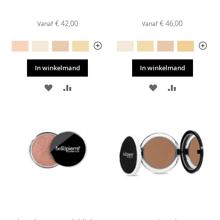
€ 42,00
€ 46,00
Vanaf
Vanaf
In winkelmand
In winkelmand
VOEG
TOEVOEGEN
VOEG
TOEVOEGE
TOE
OM
TOE
OM
AAN
TE
AAN
TE
VERLANGLIJST
VERGELIJKEN
VERLANGLIJST
VERGELIJKE