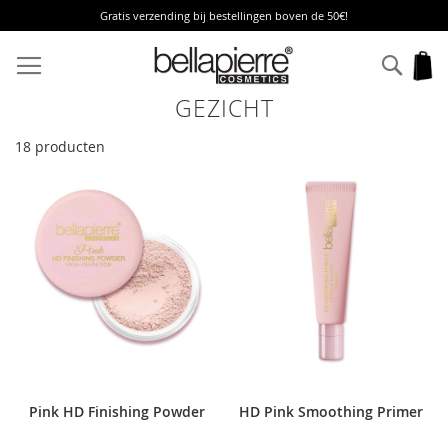
Gratis verzending bij bestellingen boven de 50€!
Ga
naar
Zoek
W
de
inhoud
GEZICHT
18
producten
Pink HD Finishing Powder
HD Pink Smoothing Primer