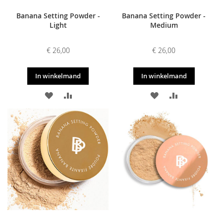
Banana Setting Powder -
Banana Setting Powder -
Light
Medium
€ 26,00
€ 26,00
In winkelmand
In winkelmand
VOEG
TOEVOEGEN
VOEG
TOEVOEGE
TOE
OM
TOE
OM
AAN
TE
AAN
TE
VERLANGLIJST
VERGELIJKEN
VERLANGLIJST
VERGELIJKE