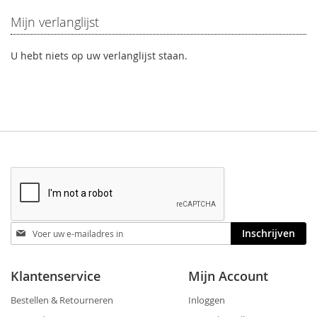
Mijn verlanglijst
U hebt niets op uw verlanglijst staan.
Blijf
Inschrijven
op
de
hoogte
Klantenservice
Mijn Account
Bestellen & Retourneren
Inloggen