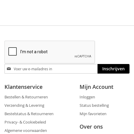
AAN
TE
VERLANGLIJST
VERGELIJKEN
Blijf
Inschrijven
op
de
hoogte
Klantenservice
Mijn Account
Bestellen & Retourneren
Inloggen
Verzending & Levering
Status bestelling
Bestelstatus & Retourneren
Mijn favorieten
Privacy- & Cookiebeleid
Over ons
Algemene voorwaarden