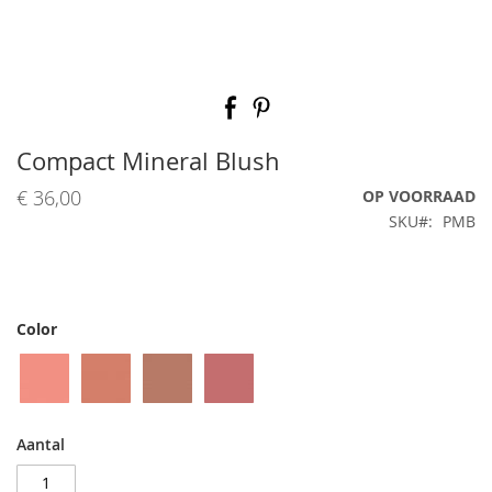
Ga
naar
het
begin
Compact Mineral Blush
van
de
€ 36,00
OP VOORRAAD
afbeeldingen-
SKU
PMB
gallerij
Color
Aantal