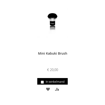
TOE
OM
TOE
OM
AAN
TE
AAN
TE
VERLANGLIJST
VERGELIJKEN
VERLANGLIJST
VERGELIJKE
Mini Kabuki Brush
€ 20,00
In winkelmand
VOEG
TOEVOEGEN
TOE
OM