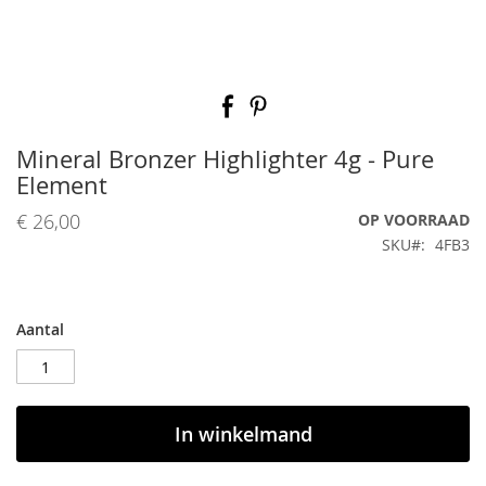
Ga
naar
het
begin
Mineral Bronzer Highlighter 4g - Pure
van
Element
de
afbeeldingen-
€ 26,00
OP VOORRAAD
gallerij
SKU
4FB3
Aantal
In winkelmand