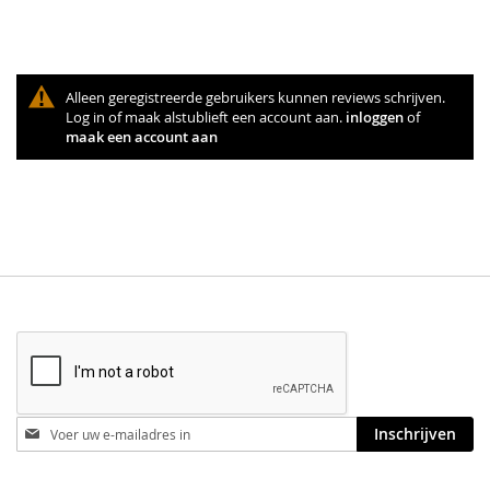
Alleen geregistreerde gebruikers kunnen reviews schrijven.
Log in of maak alstublieft een account aan.
inloggen
of
maak een account aan
Blijf
Inschrijven
op
de