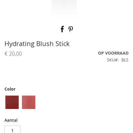
Ga
naar
het
begin
Hydrating Blush Stick
van
de
€ 20,00
OP VOORRAAD
afbeeldingen-
SKU
BLS
gallerij
Color
Aantal