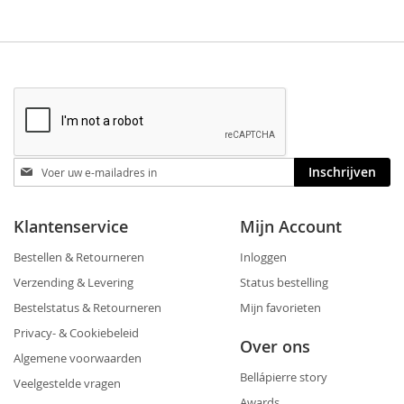
Blijf
Inschrijven
op
de
hoogte
Klantenservice
Mijn Account
Bestellen & Retourneren
Inloggen
Verzending & Levering
Status bestelling
Bestelstatus & Retourneren
Mijn favorieten
Privacy- & Cookiebeleid
Over ons
Algemene voorwaarden
Bellápierre story
Veelgestelde vragen
Awards