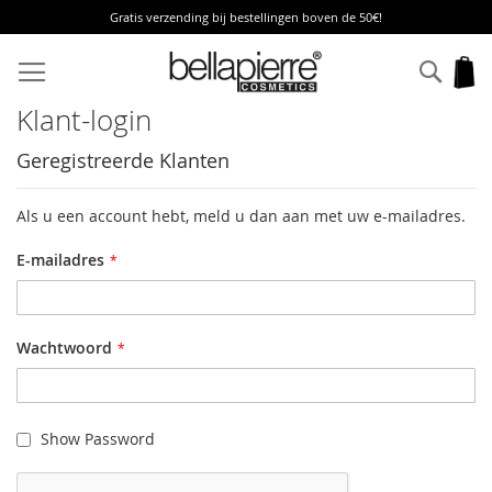
Gratis verzending bij bestellingen boven de 50€!
Ga
naar
Zoek
W
de
inhoud
Klant-login
Geregistreerde Klanten
Als u een account hebt, meld u dan aan met uw e-mailadres.
E-mailadres
Wachtwoord
Show Password