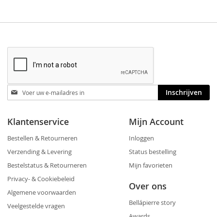
Blijf
Inschrijven
op
de
hoogte
Klantenservice
Mijn Account
Bestellen & Retourneren
Inloggen
Verzending & Levering
Status bestelling
Bestelstatus & Retourneren
Mijn favorieten
Privacy- & Cookiebeleid
Over ons
Algemene voorwaarden
Bellápierre story
Veelgestelde vragen
Awards