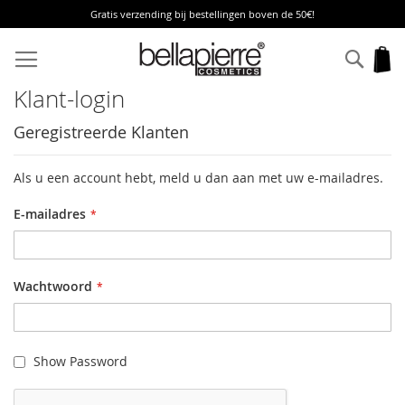
Gratis verzending bij bestellingen boven de 50€!
Ga
naar
Zoek
W
de
inhoud
Klant-login
Geregistreerde Klanten
Als u een account hebt, meld u dan aan met uw e-mailadres.
E-mailadres
Wachtwoord
Show Password