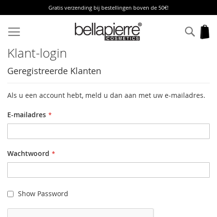
Gratis verzending bij bestellingen boven de 50€!
Ga
naar
Zoek
W
de
inhoud
Klant-login
Geregistreerde Klanten
Als u een account hebt, meld u dan aan met uw e-mailadres.
E-mailadres
Wachtwoord
Show Password