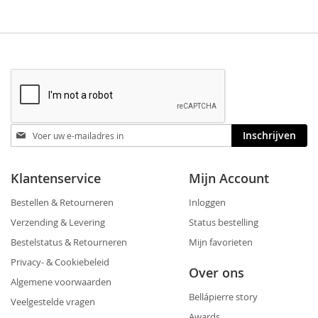
Blijf
Inschrijven
op
de
hoogte
Klantenservice
Mijn Account
Bestellen & Retourneren
Inloggen
Verzending & Levering
Status bestelling
Bestelstatus & Retourneren
Mijn favorieten
Privacy- & Cookiebeleid
Over ons
Algemene voorwaarden
Bellápierre story
Veelgestelde vragen
Awards