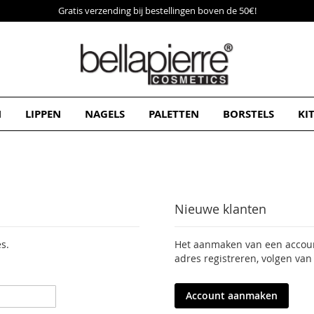
Gratis verzending bij bestellingen boven de 50€!
N
LIPPEN
NAGELS
PALETTEN
BORSTELS
KI
Nieuwe klanten
s.
Het aanmaken van een account
adres registreren, volgen van
Account aanmaken