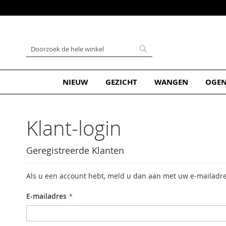
Ga
naar
de
inhoud
Zoek
Zoek
NIEUW
GEZICHT
WANGEN
OGE
Klant-login
Geregistreerde Klanten
Als u een account hebt, meld u dan aan met uw e-mailadre
E-mailadres