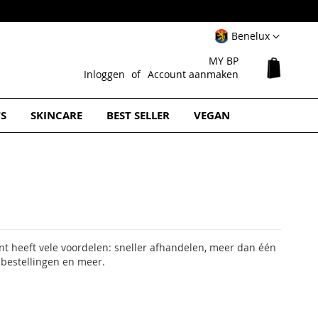
Select
Benelux
Website
MY BP
Winkel
Inloggen
Account aanmaken
TS
SKINCARE
BEST SELLER
VEGAN
 heeft vele voordelen: sneller afhandelen, meer dan één
 bestellingen en meer.