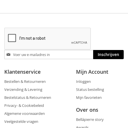
Blijf
Inschrijven
op
de
hoogte
Klantenservice
Mijn Account
Bestellen & Retourneren
Inloggen
Verzending & Levering
Status bestelling
Bestelstatus & Retourneren
Mijn favorieten
Privacy- & Cookiebeleid
Over ons
Algemene voorwaarden
Bellápierre story
Veelgestelde vragen
Awards