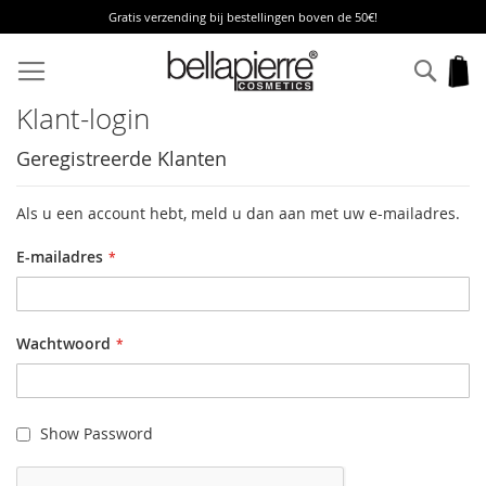
Gratis verzending bij bestellingen boven de 50€!
Ga
naar
Zoek
W
de
inhoud
Klant-login
Geregistreerde Klanten
Als u een account hebt, meld u dan aan met uw e-mailadres.
E-mailadres
Wachtwoord
Show Password