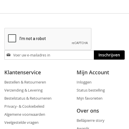
Blijf
Inschrijven
op
de
hoogte
Klantenservice
Mijn Account
Bestellen & Retourneren
Inloggen
Verzending & Levering
Status bestelling
Bestelstatus & Retourneren
Mijn favorieten
Privacy- & Cookiebeleid
Over ons
Algemene voorwaarden
Bellápierre story
Veelgestelde vragen
Awards