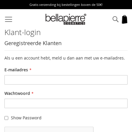
Gratis verzending bij bestellingen boven de 50€!
Ga
naar
Zoek
W
de
inhoud
Klant-login
Geregistreerde Klanten
Als u een account hebt, meld u dan aan met uw e-mailadres.
E-mailadres
Wachtwoord
Show Password