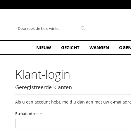
Ga
naar
de
inhoud
Zoek
Zoek
NIEUW
GEZICHT
WANGEN
OGE
Klant-login
Geregistreerde Klanten
Als u een account hebt, meld u dan aan met uw e-mailadre
E-mailadres