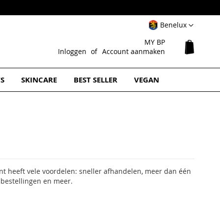
Select
Benelux
Website
MY BP
Winkel
Inloggen
Account aanmaken
TS
SKINCARE
BEST SELLER
VEGAN
 heeft vele voordelen: sneller afhandelen, meer dan één
 bestellingen en meer.