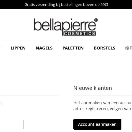
Gratis verzending bij bestellingen boven de 50€!
N
LIPPEN
NAGELS
PALETTEN
BORSTELS
KI
Nieuwe klanten
s.
Het aanmaken van een account
adres registreren, volgen van
Account aanmaken