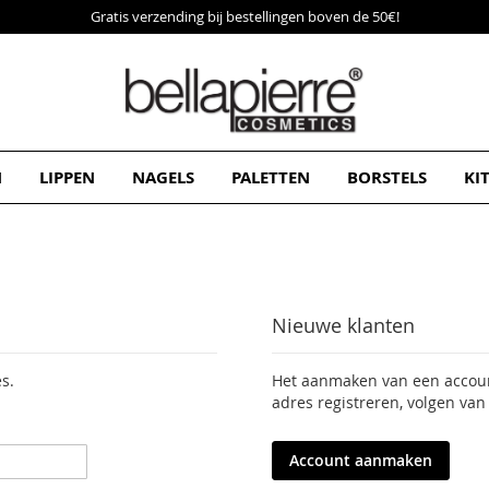
Gratis verzending bij bestellingen boven de 50€!
N
LIPPEN
NAGELS
PALETTEN
BORSTELS
KI
Nieuwe klanten
s.
Het aanmaken van een account
adres registreren, volgen van
Account aanmaken