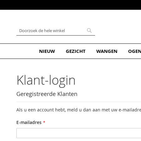
Ga
naar
de
inhoud
Zoek
Zoek
NIEUW
GEZICHT
WANGEN
OGE
Klant-login
Geregistreerde Klanten
Als u een account hebt, meld u dan aan met uw e-mailadre
E-mailadres