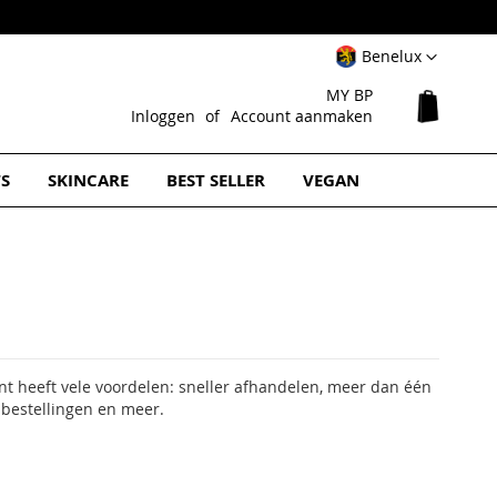
Select
Benelux
Website
MY BP
Winkel
Inloggen
Account aanmaken
TS
SKINCARE
BEST SELLER
VEGAN
 heeft vele voordelen: sneller afhandelen, meer dan één
 bestellingen en meer.