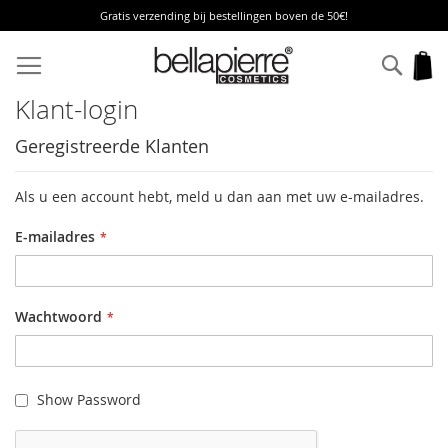
Gratis verzending bij bestellingen boven de 50€!
Ga
naar
Zoek
W
de
inhoud
Klant-login
Geregistreerde Klanten
Als u een account hebt, meld u dan aan met uw e-mailadres.
E-mailadres
Wachtwoord
Show Password