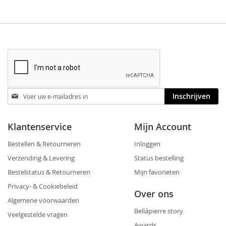
Blijf
Inschrijven
op
de
hoogte
Klantenservice
Mijn Account
Bestellen & Retourneren
Inloggen
Verzending & Levering
Status bestelling
Bestelstatus & Retourneren
Mijn favorieten
Privacy- & Cookiebeleid
Over ons
Algemene voorwaarden
Bellápierre story
Veelgestelde vragen
Awards