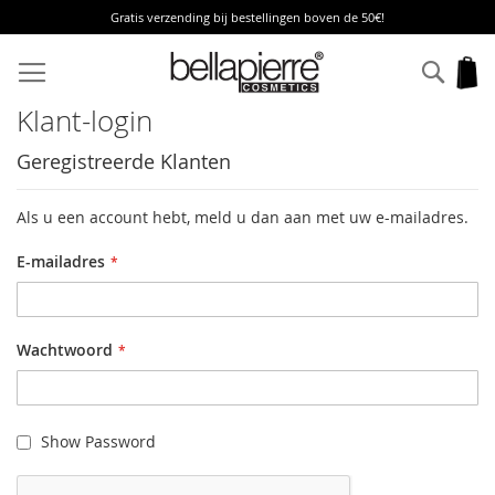
Gratis verzending bij bestellingen boven de 50€!
Ga
naar
Zoek
W
de
inhoud
Klant-login
Geregistreerde Klanten
Als u een account hebt, meld u dan aan met uw e-mailadres.
E-mailadres
Wachtwoord
Show Password