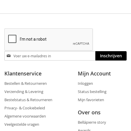
Blijf
Inschrijven
op
de
hoogte
Klantenservice
Mijn Account
Bestellen & Retourneren
Inloggen
Verzending & Levering
Status bestelling
Bestelstatus & Retourneren
Mijn favorieten
Privacy- & Cookiebeleid
Over ons
Algemene voorwaarden
Bellápierre story
Veelgestelde vragen
Awards