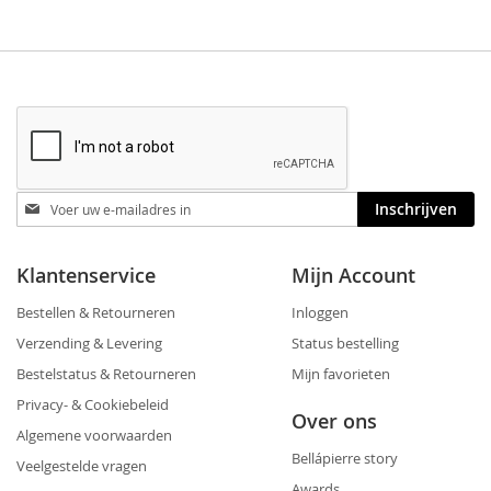
Blijf
Inschrijven
op
de
hoogte
Klantenservice
Mijn Account
Bestellen & Retourneren
Inloggen
Verzending & Levering
Status bestelling
Bestelstatus & Retourneren
Mijn favorieten
Privacy- & Cookiebeleid
Over ons
Algemene voorwaarden
Bellápierre story
Veelgestelde vragen
Awards