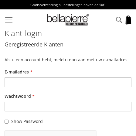
Gratis verzending bij bestellingen boven de 50€!
Ga
naar
Zoek
W
de
inhoud
Klant-login
Geregistreerde Klanten
Als u een account hebt, meld u dan aan met uw e-mailadres.
E-mailadres
Wachtwoord
Show Password