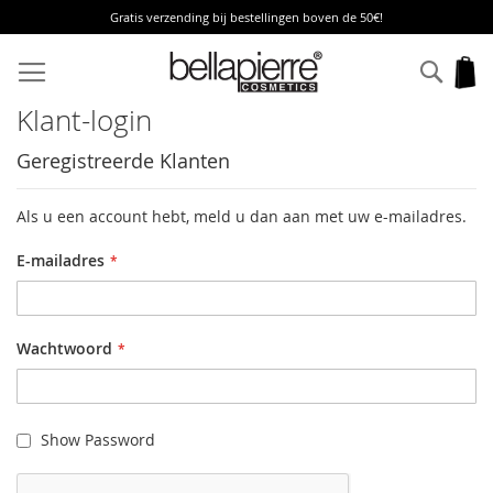
Gratis verzending bij bestellingen boven de 50€!
Ga
naar
Zoek
W
de
inhoud
Klant-login
Geregistreerde Klanten
Als u een account hebt, meld u dan aan met uw e-mailadres.
E-mailadres
Wachtwoord
Show Password