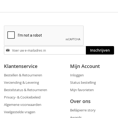
Blijf
Inschrijven
op
de
hoogte
Klantenservice
Mijn Account
Bestellen & Retourneren
Inloggen
Verzending & Levering
Status bestelling
Bestelstatus & Retourneren
Mijn favorieten
Privacy- & Cookiebeleid
Over ons
Algemene voorwaarden
Bellápierre story
Veelgestelde vragen
Awards