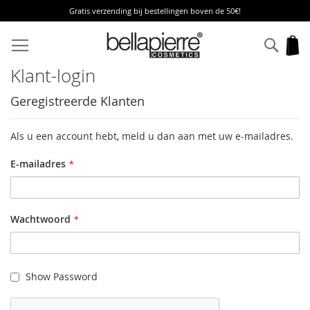
Gratis verzending bij bestellingen boven de 50€!
Ga
naar
Zoek
W
de
inhoud
Klant-login
Geregistreerde Klanten
Als u een account hebt, meld u dan aan met uw e-mailadres.
E-mailadres
Wachtwoord
Show Password