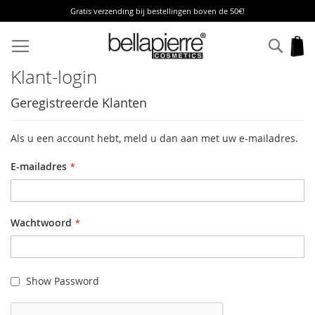
Gratis verzending bij bestellingen boven de 50€!
Ga
naar
Zoek
W
de
inhoud
Klant-login
Geregistreerde Klanten
Als u een account hebt, meld u dan aan met uw e-mailadres.
E-mailadres
Wachtwoord
Show Password