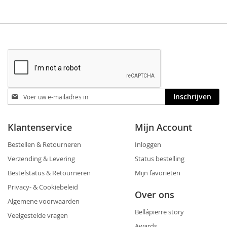
Blijf
Inschrijven
op
de
hoogte
Klantenservice
Mijn Account
Bestellen & Retourneren
Inloggen
Verzending & Levering
Status bestelling
Bestelstatus & Retourneren
Mijn favorieten
Privacy- & Cookiebeleid
Over ons
Algemene voorwaarden
Bellápierre story
Veelgestelde vragen
Awards