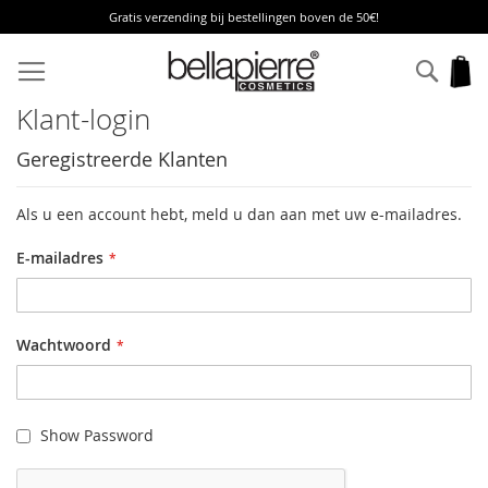
Gratis verzending bij bestellingen boven de 50€!
Ga
naar
Zoek
W
de
inhoud
Klant-login
Geregistreerde Klanten
Als u een account hebt, meld u dan aan met uw e-mailadres.
E-mailadres
Wachtwoord
Show Password