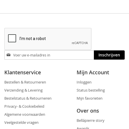
Blijf
Inschrijven
op
de
hoogte
Klantenservice
Mijn Account
Bestellen & Retourneren
Inloggen
Verzending & Levering
Status bestelling
Bestelstatus & Retourneren
Mijn favorieten
Privacy- & Cookiebeleid
Over ons
Algemene voorwaarden
Bellápierre story
Veelgestelde vragen
Awards