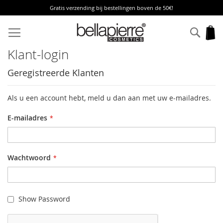
Gratis verzending bij bestellingen boven de 50€!
Ga
naar
Zoek
W
de
inhoud
Klant-login
Geregistreerde Klanten
Als u een account hebt, meld u dan aan met uw e-mailadres.
E-mailadres
Wachtwoord
Show Password