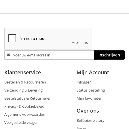
Blijf
Inschrijven
op
de
hoogte
Klantenservice
Mijn Account
Bestellen & Retourneren
Inloggen
Verzending & Levering
Status bestelling
Bestelstatus & Retourneren
Mijn favorieten
Privacy- & Cookiebeleid
Over ons
Algemene voorwaarden
Bellápierre story
Veelgestelde vragen
Awards