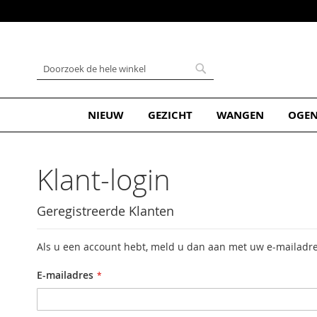
Ga
naar
de
inhoud
Zoek
Zoek
NIEUW
GEZICHT
WANGEN
OGE
Klant-login
Geregistreerde Klanten
Als u een account hebt, meld u dan aan met uw e-mailadre
E-mailadres