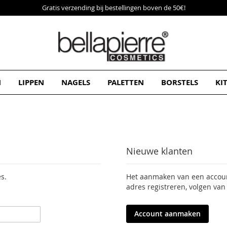
Gratis verzending bij bestellingen boven de 50€!
N
LIPPEN
NAGELS
PALETTEN
BORSTELS
KI
Nieuwe klanten
s.
Het aanmaken van een account
adres registreren, volgen van
Account aanmaken