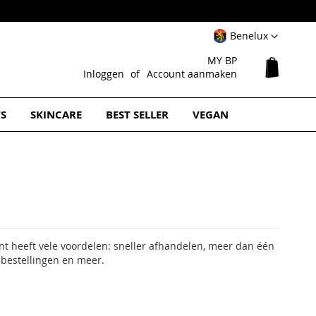
Select
Benelux
Website
MY BP
Winkel
Inloggen
Account aanmaken
TS
SKINCARE
BEST SELLER
VEGAN
 heeft vele voordelen: sneller afhandelen, meer dan één
 bestellingen en meer.