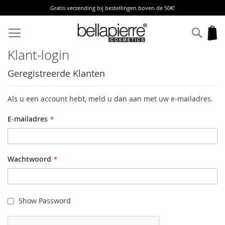
Gratis verzending bij bestellingen boven de 50€!
Ga
naar
Zoek
W
de
inhoud
Klant-login
Geregistreerde Klanten
Als u een account hebt, meld u dan aan met uw e-mailadres.
E-mailadres
Wachtwoord
Show Password