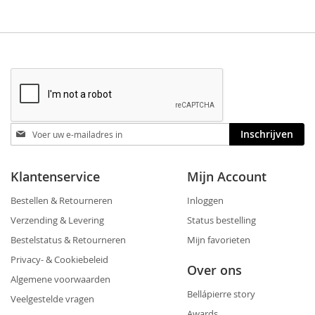
Blijf
Inschrijven
op
de
hoogte
Klantenservice
Mijn Account
Bestellen & Retourneren
Inloggen
Verzending & Levering
Status bestelling
Bestelstatus & Retourneren
Mijn favorieten
Privacy- & Cookiebeleid
Over ons
Algemene voorwaarden
Bellápierre story
Veelgestelde vragen
Awards