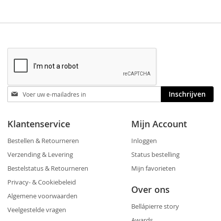
Blijf
Inschrijven
op
de
hoogte
Klantenservice
Mijn Account
Bestellen & Retourneren
Inloggen
Verzending & Levering
Status bestelling
Bestelstatus & Retourneren
Mijn favorieten
Privacy- & Cookiebeleid
Over ons
Algemene voorwaarden
Bellápierre story
Veelgestelde vragen
Awards