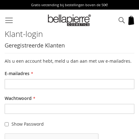
Gratis verzending bij bestellingen boven de 50€!
Ga
naar
Zoek
W
de
inhoud
Klant-login
Geregistreerde Klanten
Als u een account hebt, meld u dan aan met uw e-mailadres.
E-mailadres
Wachtwoord
Show Password