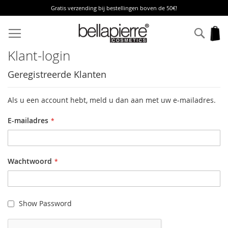
Gratis verzending bij bestellingen boven de 50€!
Ga
naar
Zoek
W
de
inhoud
Klant-login
Geregistreerde Klanten
Als u een account hebt, meld u dan aan met uw e-mailadres.
E-mailadres
Wachtwoord
Show Password