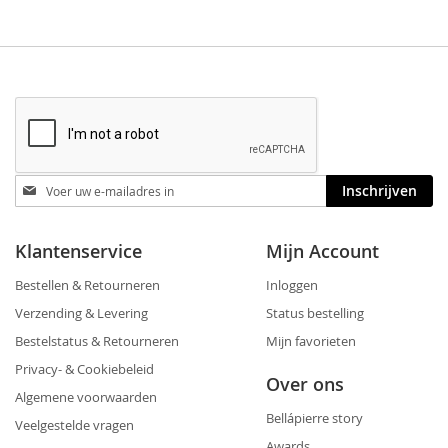
Blijf
Inschrijven
op
de
hoogte
Klantenservice
Mijn Account
Bestellen & Retourneren
Inloggen
Verzending & Levering
Status bestelling
Bestelstatus & Retourneren
Mijn favorieten
Privacy- & Cookiebeleid
Over ons
Algemene voorwaarden
Bellápierre story
Veelgestelde vragen
Awards