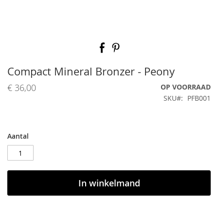
Ga
naar
het
begin
Compact Mineral Bronzer - Peony
van
de
€ 36,00
OP VOORRAAD
afbeeldingen-
SKU
PFB001
gallerij
Aantal
In winkelmand