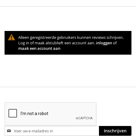
Alleen geregistreerde gebruikers kunnen reviews schrijven.
Log in of maak alstublieft een account aan.
inloggen
of
maak een account aan
Blijf
Inschrijven
op