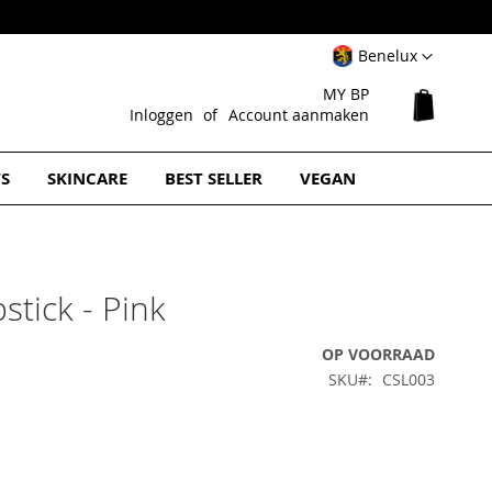
Select
Benelux
Website
MY BP
Winkel
Inloggen
Account aanmaken
TS
SKINCARE
BEST SELLER
VEGAN
pstick - Pink
OP VOORRAAD
SKU
CSL003