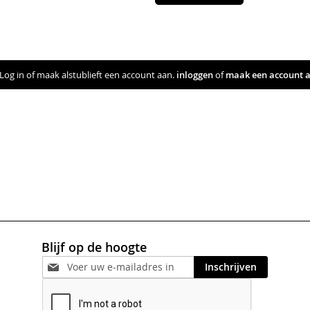
Log in of maak alstublieft een account aan.
inloggen
of
maak een account 
Blijf op de hoogte
Inschrijven