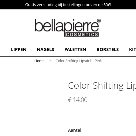
Gratis verzending bij bestellingen boven de 50€!
N
LIPPEN
NAGELS
PALETTEN
BORSTELS
KI
Home
Color Shifting Lipstick - Pink
Color Shifting Li
€ 14,00
Aantal