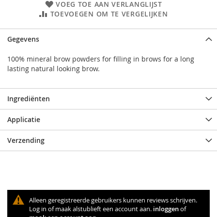
VOEG TOE AAN VERLANGLIJST
TOEVOEGEN OM TE VERGELIJKEN
Gegevens
100% mineral brow powders for filling in brows for a long
lasting natural looking brow.
Ingrediënten
Applicatie
Verzending
Alleen geregistreerde gebruikers kunnen reviews schrijven.
Log in of maak alstublieft een account aan.
inloggen
of