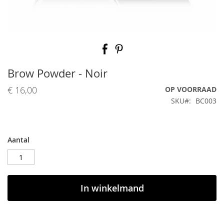
Ga
naar
het
begin
Brow Powder - Noir
van
de
€ 16,00
OP VOORRAAD
afbeeldingen-
SKU
BC003
gallerij
Aantal
In winkelmand