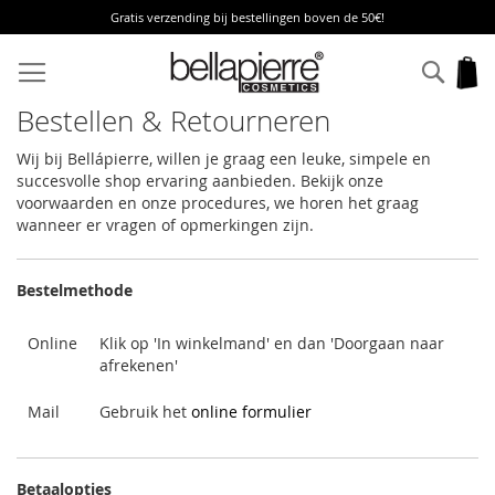
Gratis verzending bij bestellingen boven de 50€!
Ga
naar
Zoek
W
de
inhoud
Bestellen & Retourneren
Wij bij Bellápierre, willen je graag een leuke, simpele en
succesvolle shop ervaring aanbieden. Bekijk onze
voorwaarden en onze procedures, we horen het graag
wanneer er vragen of opmerkingen zijn.
Bestelmethode
Online
Klik op 'In winkelmand' en dan 'Doorgaan naar
afrekenen'
Mail
Gebruik het
online formulier
Betaalopties