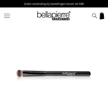
Gratis verzending bij bestellingen boven de 50€!
Ga
naar
Zoek
W
de
inhoud
Ga
naar
het
einde
van
de
afbeeldingen-
gallerij