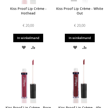
Kiss Proof Lip Crème -
Kiss Proof Lip Crème - White
Hothead
Out
€ 20,00
€ 20,00
In winkelmand
In winkelmand
VOEG
TOEVOEGEN
VOEG
TOEVOEGE
TOE
OM
TOE
OM
AAN
TE
AAN
TE
VERLANGLIJST
VERGELIJKEN
VERLANGLIJST
VERGELIJKE
Kiss Proof Lip Crème - Rose
Kiss Proof Lip Crème - 40s