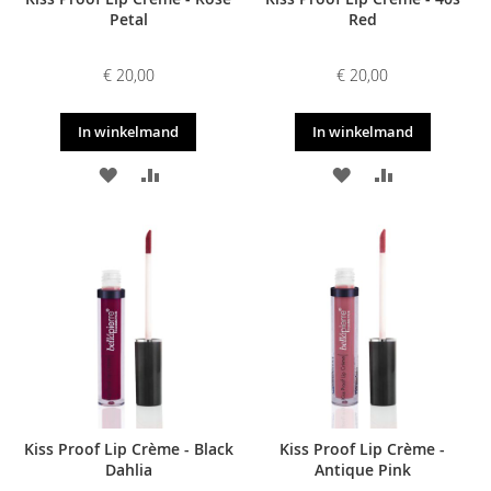
Petal
Red
€ 20,00
€ 20,00
In winkelmand
In winkelmand
VOEG
TOEVOEGEN
VOEG
TOEVOEGE
TOE
OM
TOE
OM
AAN
TE
AAN
TE
VERLANGLIJST
VERGELIJKEN
VERLANGLIJST
VERGELIJKE
Kiss Proof Lip Crème - Black
Kiss Proof Lip Crème -
Dahlia
Antique Pink