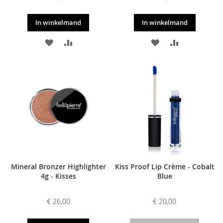
In winkelmand
In winkelmand
VOEG
TOEVOEGEN
VOEG
TOEVOEGE
TOE
OM
TOE
OM
AAN
TE
AAN
TE
VERLANGLIJST
VERGELIJKEN
VERLANGLIJST
VERGELIJKE
Mineral Bronzer Highlighter
Kiss Proof Lip Crème - Cobalt
4g - Kisses
Blue
€ 26,00
€ 20,00