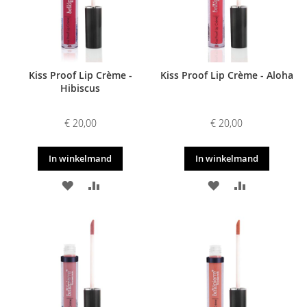
Kiss Proof Lip Crème -
Kiss Proof Lip Crème - Aloha
Hibiscus
€ 20,00
€ 20,00
In winkelmand
In winkelmand
VOEG
TOEVOEGEN
VOEG
TOEVOEGE
TOE
OM
TOE
OM
AAN
TE
AAN
TE
VERLANGLIJST
VERGELIJKEN
VERLANGLIJST
VERGELIJKE