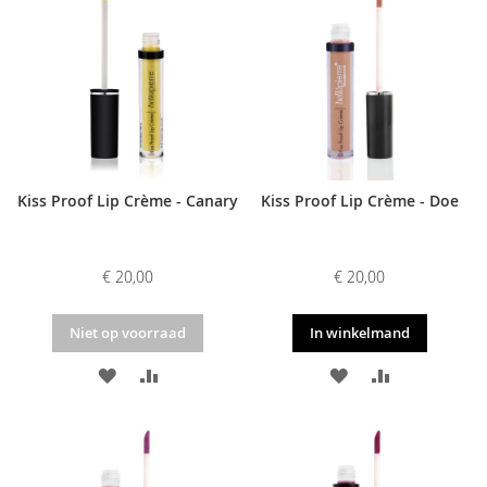
AAN
TE
AAN
TE
VERLANGLIJST
VERGELIJKEN
VERLANGLIJST
VERGELIJKE
Kiss Proof Lip Crème - Canary
Kiss Proof Lip Crème - Doe
€ 20,00
€ 20,00
Niet op voorraad
In winkelmand
VOEG
TOEVOEGEN
VOEG
TOEVOEGE
TOE
OM
TOE
OM
AAN
TE
AAN
TE