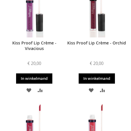
VERLANGLIJST
VERGELIJKEN
VERLANGLIJST
VERGELIJKE
Kiss Proof Lip Crème -
Kiss Proof Lip Crème - Orchid
Vivacious
€ 20,00
€ 20,00
In winkelmand
In winkelmand
VOEG
TOEVOEGEN
VOEG
TOEVOEGE
TOE
OM
TOE
OM
AAN
TE
AAN
TE
VERLANGLIJST
VERGELIJKEN
VERLANGLIJST
VERGELIJKE