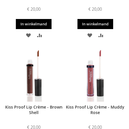
€ 20,00
€ 20,00
In winkelmand
In winkelmand
VOEG
TOEVOEGEN
VOEG
TOEVOEGE
TOE
OM
TOE
OM
AAN
TE
AAN
TE
VERLANGLIJST
VERGELIJKEN
VERLANGLIJST
VERGELIJKE
Kiss Proof Lip Crème - Brown
Kiss Proof Lip Crème - Muddy
Shell
Rose
€ 20,00
€ 20,00