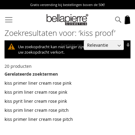
Gratis verzending bij bestellingen boven de 50€!
Ga
naar
Zoek
W
de
inhoud
Zoekresultaten voor: ‘kiss proof’
V
Sorteer op
Uw zoekopdracht kan niet langer zijn dan 10, we hebben
la
uw zoekopdracht verkort.
na
h
20
producten
so
Gerelateerde zoektermen
kiss primer liner cream rose pink
kiss prim liner cream rose pink
kiss pyrit liner cream rose pink
kiss prim liner cream rose pitch
kiss primer liner cream rose pitch