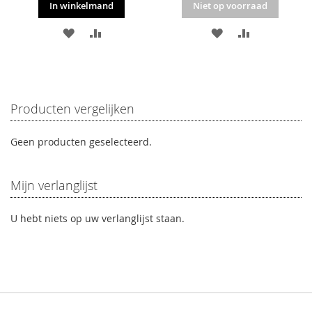
In winkelmand
Niet op voorraad
VOEG
TOEVOEGEN
VOEG
TOEVOEGE
TOE
OM
TOE
OM
AAN
TE
AAN
TE
VERLANGLIJST
VERGELIJKEN
VERLANGLIJST
VERGELIJKE
Producten vergelijken
Geen producten geselecteerd.
Mijn verlanglijst
U hebt niets op uw verlanglijst staan.