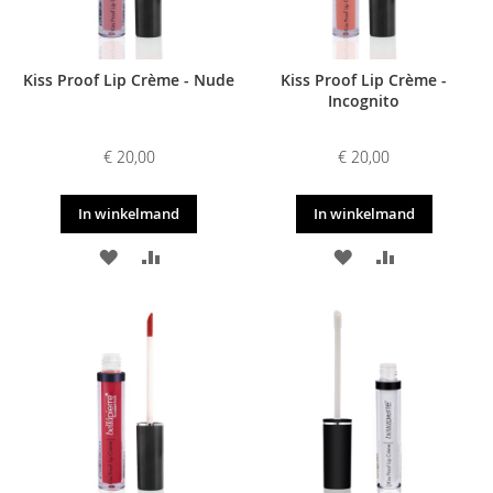
Kiss Proof Lip Crème - Nude
Kiss Proof Lip Crème -
Incognito
€ 20,00
€ 20,00
In winkelmand
In winkelmand
VOEG
TOEVOEGEN
VOEG
TOEVOEGE
TOE
OM
TOE
OM
AAN
TE
AAN
TE
VERLANGLIJST
VERGELIJKEN
VERLANGLIJST
VERGELIJKE