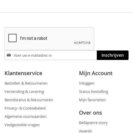
Blijf
Inschrijven
op
de
hoogte
Klantenservice
Mijn Account
Bestellen & Retourneren
Inloggen
Verzending & Levering
Status bestelling
Bestelstatus & Retourneren
Mijn favorieten
Privacy- & Cookiebeleid
Over ons
Algemene voorwaarden
Bellápierre story
Veelgestelde vragen
Awards