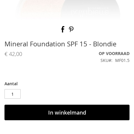
Ga
naar
het
begin
Mineral Foundation SPF 15 - Blondie
van
de
€ 42,00
OP VOORRAAD
afbeeldingen-
SKU
MF01.5
gallerij
Aantal
In winkelmand